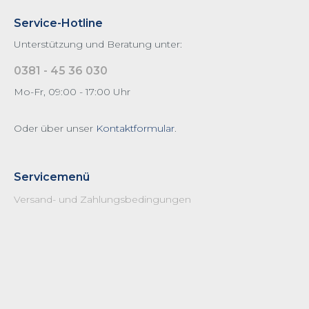
Moltio
Service-Hotline
Odea
Unterstützung und Beratung unter:
Pico Baristo
0381 - 45 36 030
Primea
Mo-Fr, 09:00 - 17:00 Uhr
Royal
Oder über unser
Kontaktformular
.
Saeco Zubehör
Serie 5000 LatteGo
Xelsis / Exprelia
Servicemenü
XELSIS 2017
Versand- und Zahlungsbedingungen
XSmall