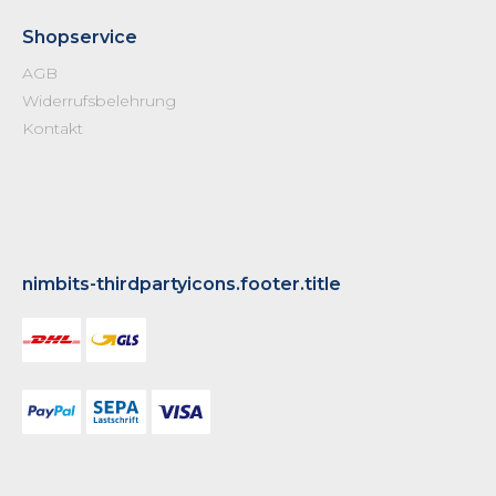
Shopservice
AGB
Widerrufsbelehrung
Kontakt
nimbits-thirdpartyicons.footer.title