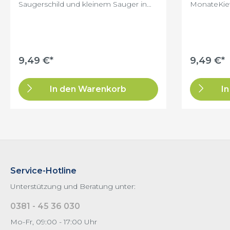
Saugerschild und kleinem Sauger in
MonateKie
modernem transparentem Design
freiMaximal
Farbe: bei Wunsch bitte angebenVE: 1
Babyhaut2
PaarDie Beruhigungssauger sind in
verschiedenen Größen für Babys von
0 bis 18 Monate erhältlich. Es sollte
immer sichergestellt sein, dass die
9,49 €*
9,49 €*
richtige Größe für Ihr Baby verwendet
wird.
In den Warenkorb
I
Service-Hotline
Unterstützung und Beratung unter:
0381 - 45 36 030
Mo-Fr, 09:00 - 17:00 Uhr