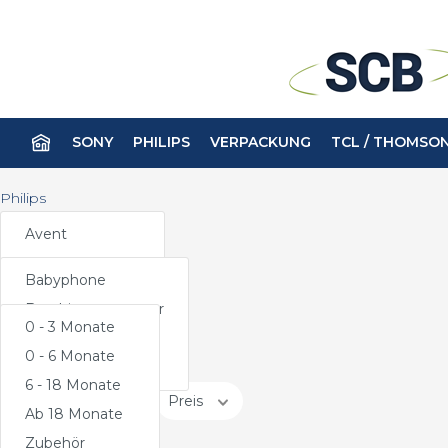
SONY
PHILIPS
VERPACKUNG
TCL / THOMSO
Philips
Avent
Avent
Körperpflege
Batterien
Avent
Fernbe
Körper
Babyphone
Beruhigungssauger
Haushaltsgeräte
Babyphone
Haar
Beruhigungssauger
Kaffee
0 - 3 Monate
Kamerazubehör
Kopfhö
Beruhigungssauger
Haut
Ernährung
Saeco
0 - 6 Monate
0 - 3 Monate
Lum
Flaschen
6 - 18 Monate
0 - 6 Monate
Rasie
Hersteller
Preis
Ab 18 Monate
6 - 18 Monate
Zahn
Ab 18 Monate
Zubehör