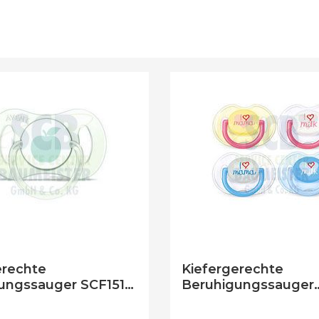
Luftreiniger -
Luftbefeuchter
Wake-up Light
erechte
Kiefergerechte
ungssauger SCF151
Beruhigungssauger
onate)
SCF172/50 (0 - 6 Mo