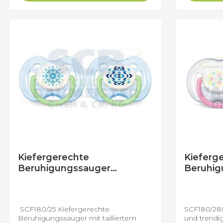
Kiefergerechte
Kieferg
Beruhigungssauger
Beruhig
SCF180/25 (0- 6 Monate)
SCF180/
SCF180/25 Kiefergerechte
SCF180/28M
Beruhigungssauger mit tailliertem
und trendi