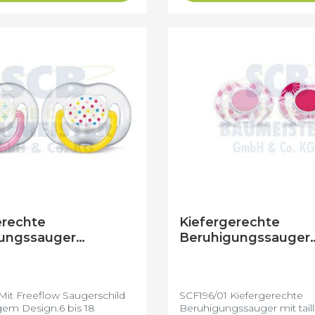
richtige Größe für Ihr Baby
wird.
erechte
Kiefergerechte
ungssauger
Beruhigungssauger
28 (6- 18 Monate)
SCF196/01 (0 - 6 Mo
it Freeflow Saugerschild
SCF196/01 Kiefergerechte
gem Design.6 bis 18
Beruhigungssauger mit tail