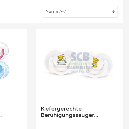
Kiefergerechte
Beruhigungssauger
nate)
SCF174/20 (0 - 3 Monate)