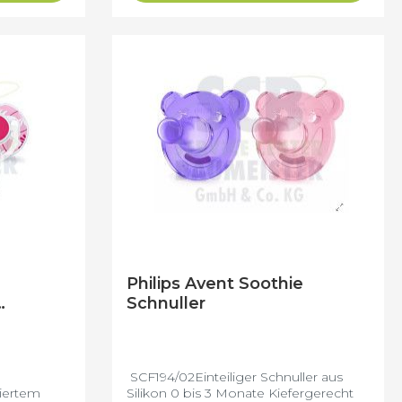
 verwendet
Philips Avent Soothie
Schnuller
nate)
SCF194/02Einteiliger Schnuller aus
liertem
Silikon 0 bis 3 Monate Kiefergerecht