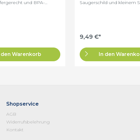
fergerecht und BPA-
Saugerschild und kleinem S
e Luftzirkulation für
Special EditionFarbe: bei W
er-Pack
angebenVE: 1 PaarDie
Beruhigungssauger sind in
verschiedenen Größen für 
0 bis 18 Monate erhältlich. E
immer sichergestellt sein, d
9,49 €*
richtige Größe für Ihr Baby
wird.
n den Warenkorb
In den Warenko
Shopservice
AGB
Widerrufsbelehrung
Kontakt