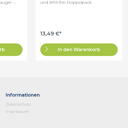
auger -
und BPA-frei Doppelpack
unsch bitte
Babys von
s sollte
ass die
13,49 €*
 verwendet
rb
In den Warenkorb
Informationen
Datenschutz
Impressum