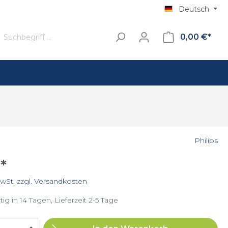
Deutsch
0,00 €*
Standfuss
Kaffee
Philips
Filterkaffee
*
Senseo
MwSt. zzgl. Versandkosten
ig in 14 Tagen, Lieferzeit 2-5 Tage