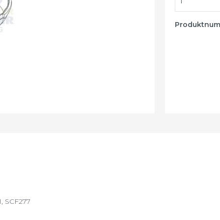
Luftreiniger -
Luftbefeuchter
Produktnu
Wake-up Light
1, SCF277