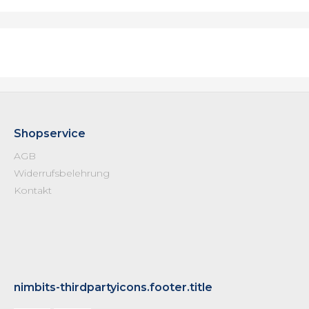
Shopservice
AGB
Widerrufsbelehrung
Kontakt
nimbits-thirdpartyicons.footer.title