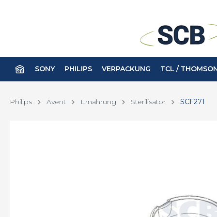
SONY
PHILIPS
VERPACKUNG
TCL / THOMSO
Philips
Avent
Ernährung
Sterilisator
SCF271
Batterien
Avent
Fernbe
Körper
Babyphone
Haar
Kamerazubehör
Kopfhö
Beruhigungssauger
Haut
Ernährung
Lum
Sterilisator
Rasie
SCF271
Zahn