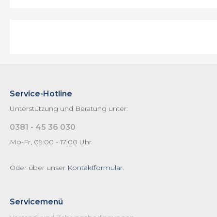
Pico Baristo
Primea
Royal
Saeco Zubehör
Serie 5000 LatteGo
Xelsis / Exprelia
Service-Hotline
XELSIS 2017
Unterstützung und Beratung unter:
XSmall
0381 - 45 36 030
Mo-Fr, 09:00 - 17:00 Uhr
Oder über unser
Kontaktformular
.
Servicemenü