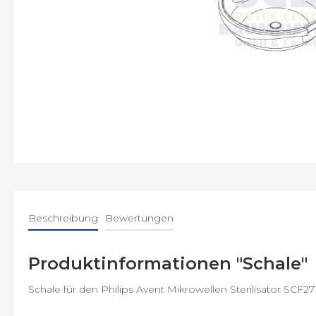
Flaschen
Saeco
Energica
Gaggia
GranBaristo
Incanto
Intelia
Beschreibung
Bewertungen
Intuita
Minuto
Produktinformationen "Schale"
Moltio
Schale für den Philips Avent Mikrowellen Sterilisator SCF27
Odea