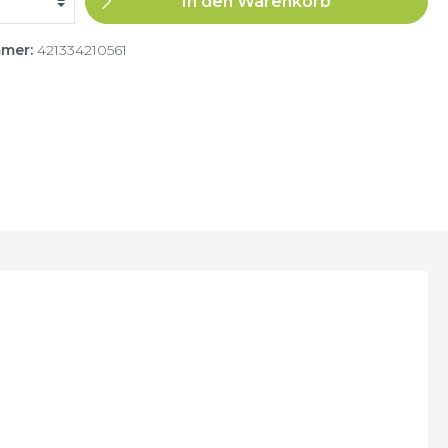
In den Warenkorb
mmer:
421334210561