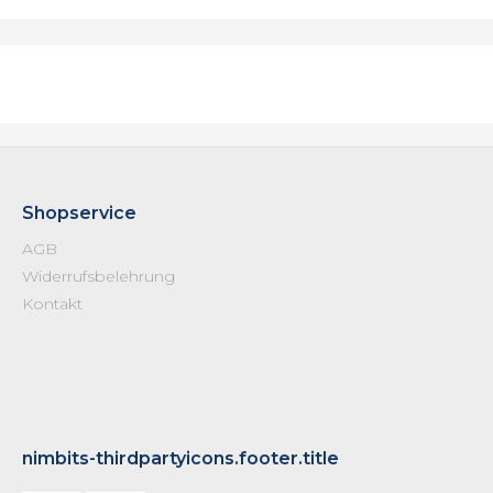
Shopservice
AGB
Widerrufsbelehrung
Kontakt
nimbits-thirdpartyicons.footer.title