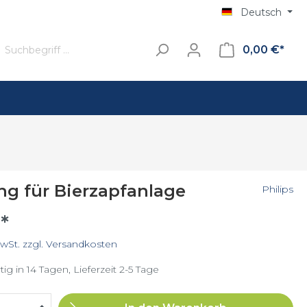
Deutsch
0,00 €*
Standfuss
Kaffee
ng für Bierzapfanlage
Philips
Filterkaffee
*
Senseo
MwSt. zzgl. Versandkosten
ig in 14 Tagen, Lieferzeit 2-5 Tage