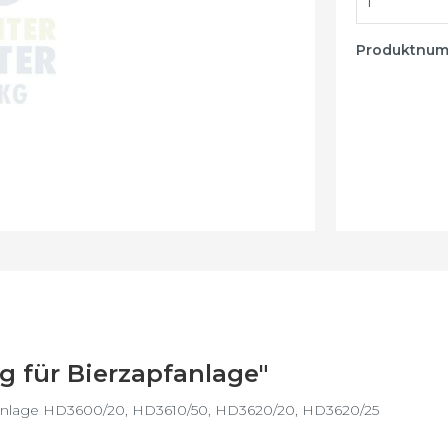
Küche
Luftreiniger -
Produktnu
Luftbefeuchter
Wake-up Light
 für Bierzapfanlage"
apfanlage HD3600/20, HD3610/50, HD3620/20, HD3620/25