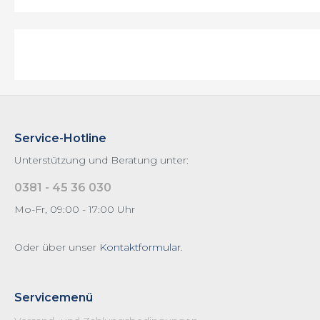
Pico Baristo
Primea
Royal
Saeco Zubehör
Serie 5000 LatteGo
Xelsis / Exprelia
Service-Hotline
XELSIS 2017
Unterstützung und Beratung unter:
XSmall
0381 - 45 36 030
Mo-Fr, 09:00 - 17:00 Uhr
Oder über unser
Kontaktformular
.
Servicemenü