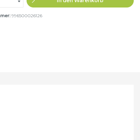
In den Warenkorb
mmer:
996500026126