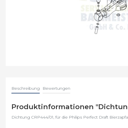
Saeco
Energica
Gaggia
GranBaristo
Incanto
Beschreibung
Bewertungen
Intelia
Intuita
Produktinformationen "Dichtung
Minuto
Dichtung CRP444/01, für die Philips Perfect Draft Bierz
Moltio
Odea