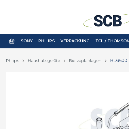
SONY
PHILIPS
VERPACKUNG
TCL / THOMSO
Philips
Haushaltsgeräte
Bierzapfanlagen
HD3600
Batterien
Avent
Fernbe
Körper
Babyphone
Haar
Kamerazubehör
Kopfhö
Beruhigungssauger
Haut
Ernährung
Lum
Flaschen
Rasie
Zahn