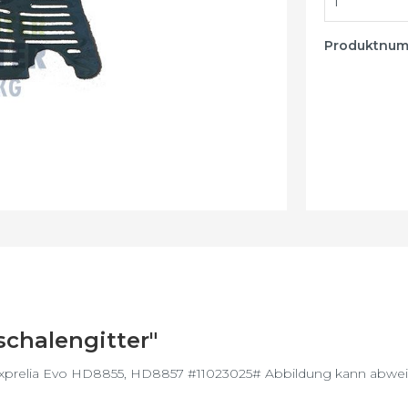
Luftreiniger -
Luftbefeuchter
Produktnu
Wake-up Light
chalengitter"
xprelia Evo HD8855, HD8857 #11023025# Abbildung kann abwe