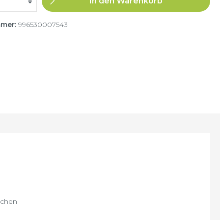
In den Warenkorb
mmer:
996530007543
ichen