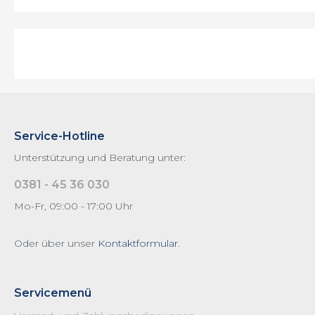
Pico Baristo
Primea
Royal
Saeco Zubehör
Serie 5000 LatteGo
Xelsis / Exprelia
Service-Hotline
XELSIS 2017
Unterstützung und Beratung unter:
XSmall
0381 - 45 36 030
Mo-Fr, 09:00 - 17:00 Uhr
Oder über unser
Kontaktformular
.
Servicemenü