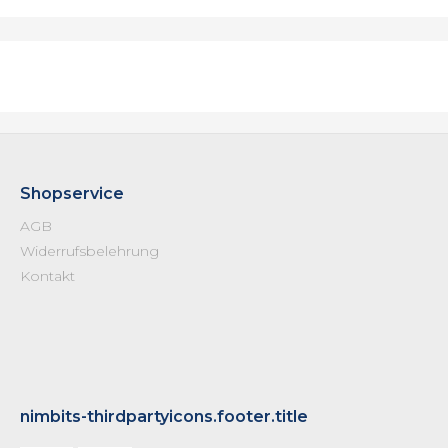
Shopservice
AGB
Widerrufsbelehrung
Kontakt
nimbits-thirdpartyicons.footer.title