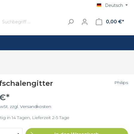
Deutsch
0,00 €*
Standfuss
Kaffee
fschalengitter
Philips
Filterkaffee
 €*
Senseo
MwSt. zzgl. Versandkosten
ig in 14 Tagen, Lieferzeit 2-5 Tage