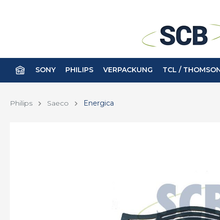
SONY
PHILIPS
VERPACKUNG
TCL / THOMSO
Philips
Saeco
Energica
Batterien
Avent
Fernbe
Körper
Babyphone
Haar
Kamerazubehör
Kopfhö
Beruhigungssauger
Haut
Ernährung
Lum
Flaschen
Rasie
Zahn