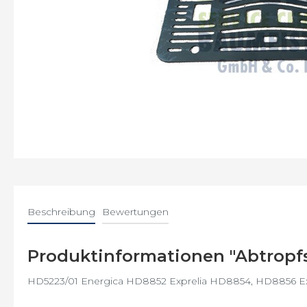
Saeco
Energica
Gaggia
GranBaristo
Incanto
Intelia
Beschreibung
Bewertungen
Intuita
Minuto
Produktinformationen "Abtropfs
Moltio
HD5223/01 Energica HD8852 Exprelia HD8854, HD8856 E
Odea