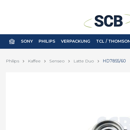
SONY
PHILIPS
VERPACKUNG
TCL / THOMSO
Philips
Kaffee
Senseo
Latte Duo
HD7855/60
Batterien
Avent
Fernbe
Körper
Babyphone
Haar
Kamerazubehör
Kopfhö
Beruhigungssauger
Haut
Ernährung
Lum
Flaschen
Rasie
Zahn