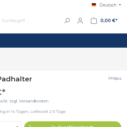
Deutsch
0,00 €*
Standfuss
Kaffee
Padhalter
Philips
Filterkaffee
€*
Senseo
MwSt. zzgl. Versandkosten
Latte Duo
HD7855/60
ig in 14 Tagen, Lieferzeit 2-5 Tage