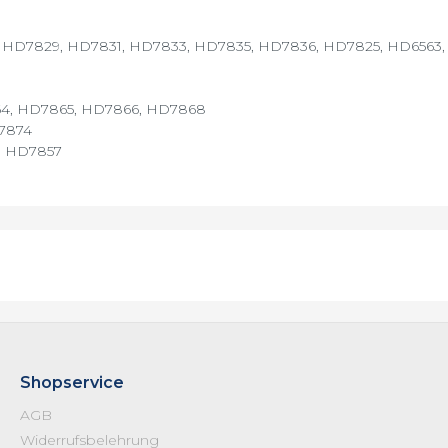
 HD7829, HD7831, HD7833, HD7835, HD7836, HD7825, HD6563,
4, HD7865, HD7866, HD7868
7874
, HD7857
Shopservice
AGB
Widerrufsbelehrung