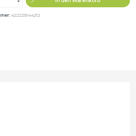
In den Warenkorb
mmer:
422225944212