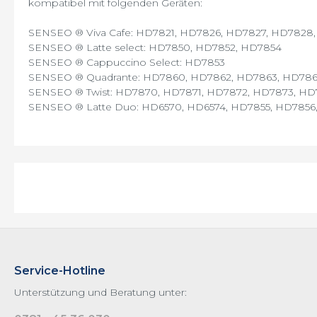
kompatibel mit folgenden Geräten:
Pico Baristo
Primea
SENSEO ® Viva Cafe: HD7821, HD7826, HD7827, HD7828,
SENSEO ® Latte select: HD7850, HD7852, HD7854
Royal
SENSEO ® Cappuccino Select: HD7853
Saeco Zubehör
SENSEO ® Quadrante: HD7860, HD7862, HD7863, HD786
SENSEO ® Twist: HD7870, HD7871, HD7872, HD7873, HD
Serie 5000 LatteGo
SENSEO ® Latte Duo: HD6570, HD6574, HD7855, HD7856
Xelsis / Exprelia
XELSIS 2017
XSmall
Service-Hotline
Unterstützung und Beratung unter: