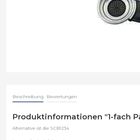
Saeco
Energica
Gaggia
GranBaristo
Incanto
Intelia
Beschreibung
Bewertungen
Intuita
Minuto
Produktinformationen "1-fach P
Moltio
Alternative ist die SCB1234
Odea