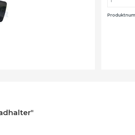
Luftreiniger -
Luftbefeuchter
Produktnu
Wake-up Light
adhalter"