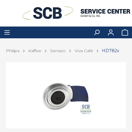
Philips
Kaffee
Senseo
Viva Café
HD782x